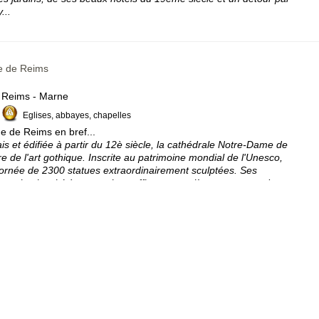
...
e de Reims
Reims - Marne
Eglises, abbayes, chapelles
 de Reims en bref...
s et édifiée à partir du 12è siècle, la cathédrale Notre-Dame de
e de l'art gothique. Inscrite au patrimoine mondial de l'Unesco,
 ornée de 2300 statues extraordinairement sculptées. Ses
 sa luminosité à couper le souffle, ses verrières et sa grande
dmiration.
Reims - Marne
Villes et villages remarquables
Notre Dame