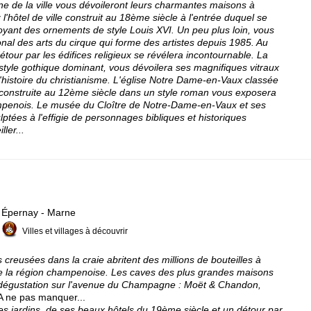
de la ville vous dévoileront leurs charmantes maisons à
'hôtel de ville construit au 18ème siècle à l'entrée duquel se
yant des ornements de style Louis XVI. Un peu plus loin, vous
onal des arts du cirque qui forme des artistes depuis 1985. Au
détour par les édifices religieux se révélera incontournable. La
style gothique dominant, vous dévoilera ses magnifiques vitraux
'histoire du christianisme. L'église Notre Dame-en-Vaux classée
 construite au 12ème siècle dans un style roman vous exposera
mpenois. Le musée du Cloître de Notre-Dame-en-Vaux et ses
ptées à l'effigie de personnages bibliques et historiques
ler...
Épernay - Marne
Villes et villages à découvrir
 creusées dans la craie abritent des millions de bouteilles à
 de la région champenoise. Les caves des plus grandes maisons
 dégustation sur l'avenue du Champagne : Moët & Chandon,
A ne pas manquer...
 ses jardins, de ses beaux hôtels du 19ème siècle et un détour par