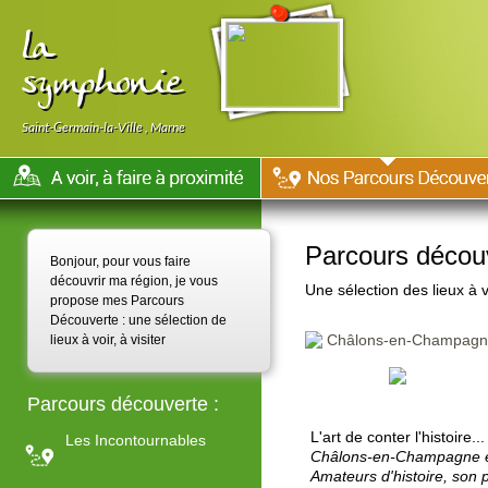
la
symphonie
Saint-Germain-la-Ville
,
Marne
Parcours décou
Bonjour, pour vous faire
découvrir ma région, je vous
Une sélection des lieux à 
propose mes Parcours
Découverte : une sélection de
Châlons-en-Champag
lieux à voir, à visiter
Parcours découverte :
L'art de conter l'histoire...
Les Incontournables
Châlons-en-Champagne est
Amateurs d'histoire, son p