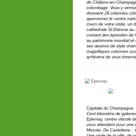
de Châlons-en-Champagne 
colombage. Vous y verrez l
dressent 28 colonnes côto
apercevrez le centre nati
cours de votre visite, un 
cathédrale St-Etienne au 
contant des épisodes de l
au patrimoine mondial et
ses œuvres de style cha
magnifiques colonnes scul
achèvera de vous émerveil
Épernay
Capitale du Champagne
Cent kilomètre de galeries
Epernay, centre viticole
vous attendent pour une
Mercier, De Castellane...
Une visite de la ville, de