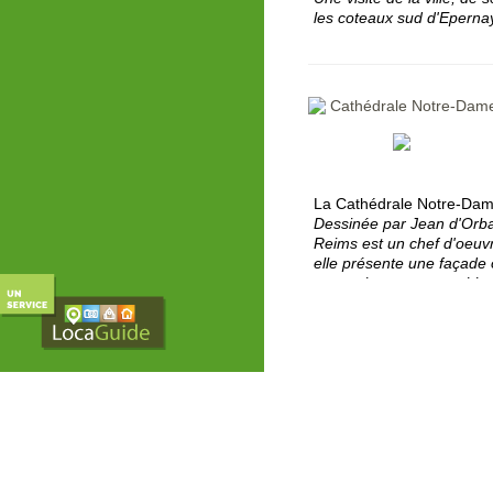
les coteaux sud d'Epernay
Cathédrale Notre-Dam
La Cathédrale Notre-Dame
Dessinée par Jean d'Orbai
Reims est un chef d'oeuvr
elle présente une façade
proportions remarquables,
rosace laissent muets d'a
Reims
Foyer de la Cathédrale 