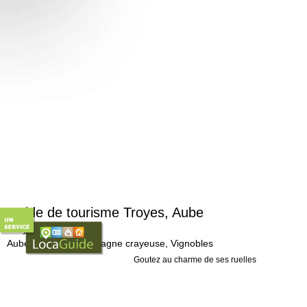
Guide de tourisme Troyes, Aube
Troyes, 10000
Aube (10), La Champagne crayeuse, Vignobles
Goutez au charme de ses ruelles
Dans son centre historique, la ville de
Troyes
d
Certaines sont si étroites, que l'on pourrait s'é
Ne manquez pas de visiter ses remarquables édi