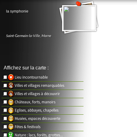
la symphonie
Saint-Germain-la-Ville
,
Marne
Affichez sur la carte :
Lieu incontournable
Villes et villages remarquables
Villes et villages à découvrir
Châteaux, forts, manoirs
Eglises, abbayes, chapelles
Musées, espaces découverte
Fêtes & festivals
Nature : lacs, forêts, grottes...