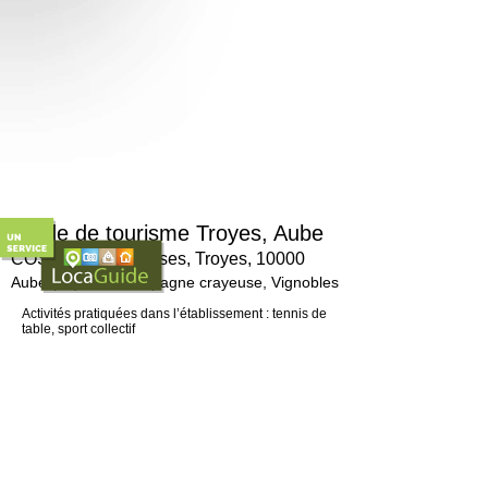
Guide de tourisme Troyes, Aube
COSEC des Terrasses, Troyes, 10000
Aube (10), La Champagne crayeuse, Vignobles
Activités pratiquées dans l’établissement : tennis de
table, sport collectif
Salles : Grande salle, salle Gérard Boulinguier (tennis
de table)
Capacité d'accueil : 286 personnes (grande salle) – 195
pers. (salle G. Boulinguier)
Accès bus : Ligne 3 ou 33, arrêt "Pont-Blanc".
> Pour en savoir plus :
http://www.sports-troye ...