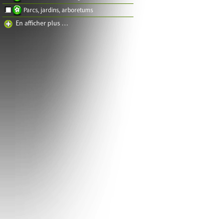
Parcs, jardins, arboretums
En afficher plus …