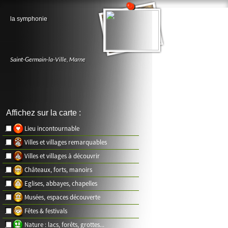
la symphonie
Saint-Germain-la-Ville
,
Marne
Affichez sur la carte :
Lieu incontournable
Villes et villages remarquables
Villes et villages à découvrir
Châteaux, forts, manoirs
Eglises, abbayes, chapelles
Musées, espaces découverte
Fêtes & festivals
Nature : lacs, forêts, grottes...