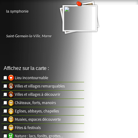
la symphonie
Saint-Germain-la-Ville
,
Marne
Affichez sur la carte :
Lieu incontournable
Villes et villages remarquables
Villes et villages à découvrir
Châteaux, forts, manoirs
Eglises, abbayes, chapelles
Musées, espaces découverte
Fêtes & festivals
Nature : lacs, forêts, grottes...